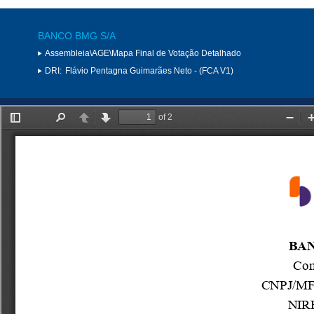
BANCO BMG S/A
Assembleia\AGE\Mapa Final de Votação Detalhado
DRI:
Flávio Pentagna Guimarães Neto - (FCA V1)