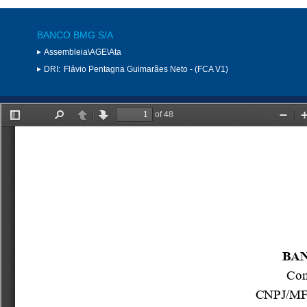
BANCO BMG S/A
Assembleia\AGE\Ata
DRI:
Flávio Pentagna Guimarães Neto - (FCA V1)