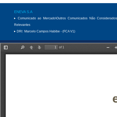
ENEVA S.A
Comunicado ao Mercado\Outros Comunicados Não Considerados
Relevantes
DRI:
Marcelo Campos Habibe - (FCA V1)