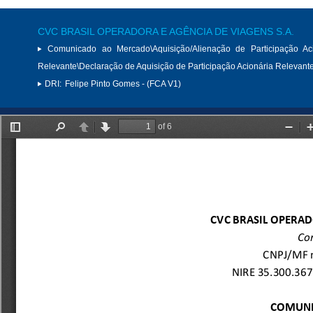
CVC BRASIL OPERADORA E AGÊNCIA DE VIAGENS S.A.
Comunicado ao Mercado\Aquisição/Alienação de Participação Aci
Relevante\Declaração de Aquisição de Participação Acionária Relevant
DRI:
Felipe Pinto Gomes - (FCA V1)