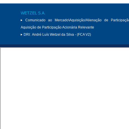
WETZEL S.A.
Comunicado ao Mercado\Aquisição/Alienação de Participaçã
Aquisição de Participação Acionária Relevante
DRI:
André Luís Wetzel da Silva - (FCA V2)