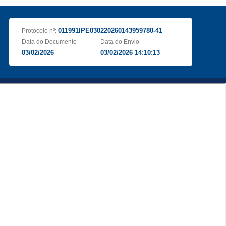
011991IPE030220260143959780-41
Protocolo nº:
Data do Documento
Data do Envio
03/02/2026
03/02/2026 14:10:13