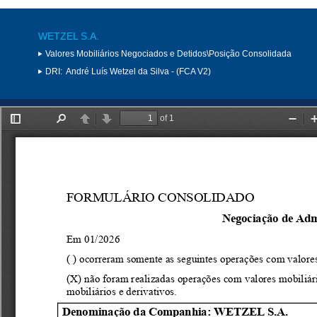
WETZEL S.A.
Valores Mobiliários Negociados e Detidos\Posição Consolidada
DRI:
André Luís Wetzel da Silva - (FCA V2)