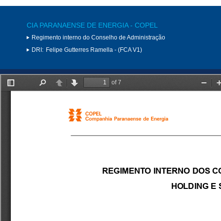
CIA PARANAENSE DE ENERGIA - COPEL
Regimento interno do Conselho de Administração
DRI:
Felipe Gutterres Ramella - (FCA V1)