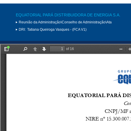
EQUATORIAL PARÁ DISTRIBUIDORA DE ENERGIA S.A.
Reunião da Administração\Conselho de Administração\Ata
DRI:
Tatiana Queiroga Vasques - (FCA V1)