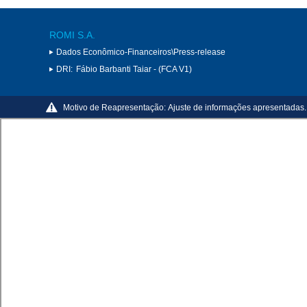
ROMI S.A.
Dados Econômico-Financeiros\Press-release
DRI:
Fábio Barbanti Taiar - (FCA V1)
Motivo de Reapresentação:
Ajuste de informações apresentadas.