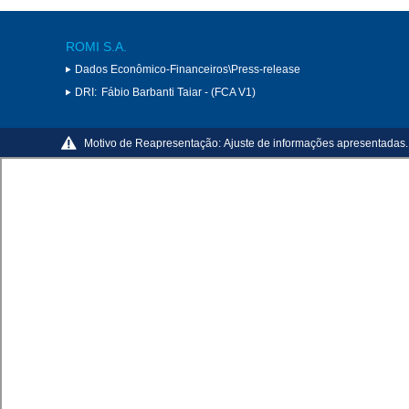
ROMI S.A.
Dados Econômico-Financeiros\Press-release
DRI:
Fábio Barbanti Taiar - (FCA V1)
Motivo de Reapresentação:
Ajuste de informações apresentadas.