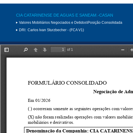
CIA CATARINENSE DE AGUAS E SANEAM.-CASAN
Valores Mobiliários Negociados e Detidos\Posição Consolidada
DRI:
Carlos Ivan Sturzbecher - (FCA V1)