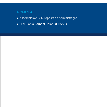
ROMI S.A.
Assembleia\AGO\Proposta da Administração
DRI:
Fábio Barbanti Taiar - (FCA V1)