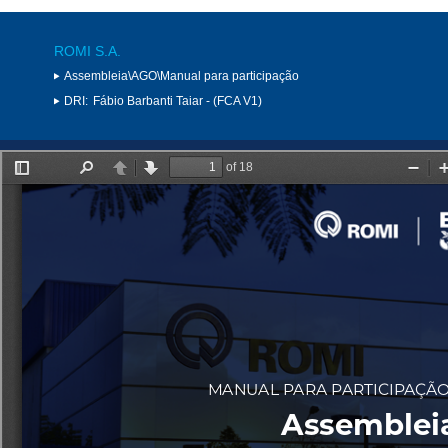
ROMI S.A.
Assembleia\AGO\Manual para participação
DRI:
Fábio Barbanti Taiar - (FCA V1)