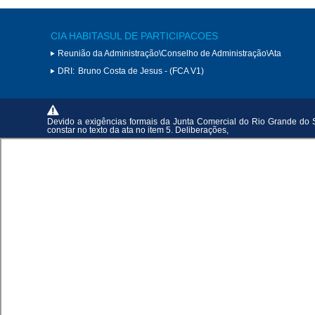
CIA HABITASUL DE PARTICIPACOES
Reunião da Administração\Conselho de Administração\Ata
DRI:
Bruno Costa de Jesus - (FCA V1)
Devido a exigências formais da Junta Comercial do Rio Grande do 
constar no texto da ata no item 5. Deliberações,