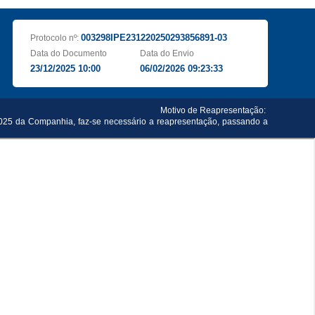
003298IPE231220250293856891-03
Protocolo nº:
Data do Documento
Data do Envio
23/12/2025 10:00
06/02/2026 09:23:33
Motivo de Reapresentação:
2025 da Companhia, faz-se necessário a reapresentação, passando a