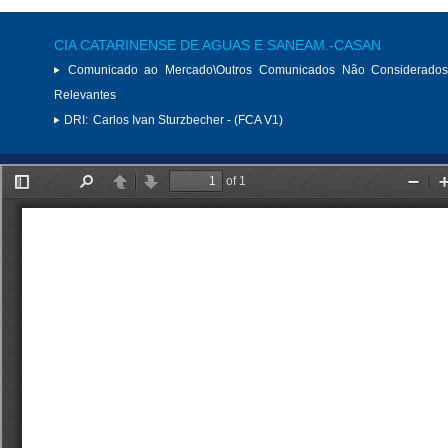
CIA CATARINENSE DE AGUAS E SANEAM.-CASAN
Comunicado ao Mercado\Outros Comunicados Não Considerados
Relevantes
DRI:
Carlos Ivan Sturzbecher - (FCA V1)