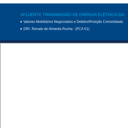
AFLUENTE TRANSMISSÃO DE ENERGIA ELÉTRICA S/A
Valores Mobiliários Negociados e Detidos\Posição Consolidada
DRI:
Renato de Almeida Rocha - (FCA V1)