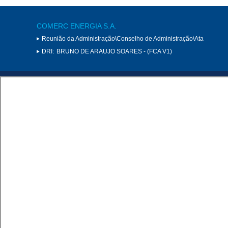
COMERC ENERGIA S.A.
Reunião da Administração\Conselho de Administração\Ata
DRI:
BRUNO DE ARAUJO SOARES - (FCA V1)