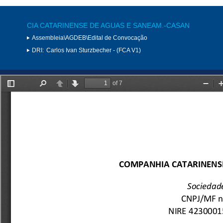
CIA CATARINENSE DE AGUAS E SANEAM.-CASAN
Assembleia\AGDEB\Edital de Convocação
DRI:
Carlos Ivan Sturzbecher - (FCA V1)