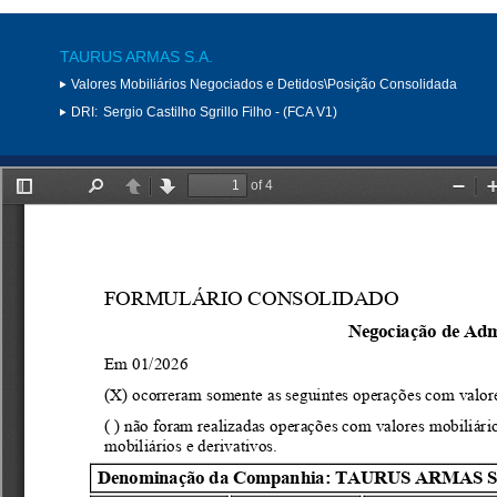
TAURUS ARMAS S.A.
Valores Mobiliários Negociados e Detidos\Posição Consolidada
DRI:
Sergio Castilho Sgrillo Filho - (FCA V1)