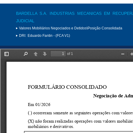
BARDELLA S.A. INDUSTRIAS MECANICAS EM RECUPE
JUDICIAL
Valores Mobiliários Negociados e Detidos\Posição Consolidada
DRI:
Eduardo Fantin - (FCA V1)