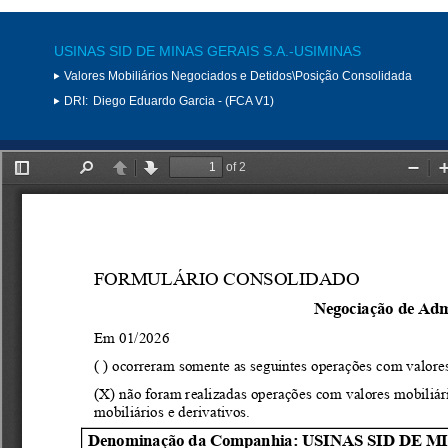
USINAS SID DE MINAS GERAIS S.A.-USIMINAS
Valores Mobiliários Negociados e Detidos\Posição Consolidada
DRI:
Diego Eduardo Garcia - (FCA V1)