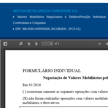
METISA METALURGICA TIMBOENSE S.A.
Valores Mobiliários Negociados e Detidos\Posição Individual 
Controladas e Coligadas
DRI:
WILSON HARRISON JACOBSEN - (FCA V1)