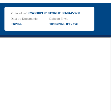
024600IPE010120260180604459-80
Protocolo nº:
Data do Documento
Data do Envio
01/2026
10/02/2026 09:23:41