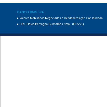
BANCO BMG S/A
Valores Mobiliários Negociados e Detidos\Posição Consolidada
DRI:
Flávio Pentagna Guimarães Neto - (FCA V1)