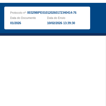
003298IPE010120260172340414-76
Protocolo nº:
Data do Documento
Data do Envio
01/2026
10/02/2026 13:39:30