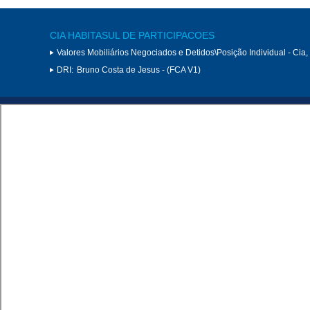
CIA HABITASUL DE PARTICIPACOES
Valores Mobiliários Negociados e Detidos\Posição Individual - Cia
DRI:
Bruno Costa de Jesus - (FCA V1)