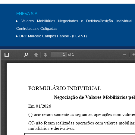
ENEVA S.A
Valores Mobiliários Negociados e Detidos\Posição Individual 
Controladas e Coligadas
DRI:
Marcelo Campos Habibe - (FCA V1)