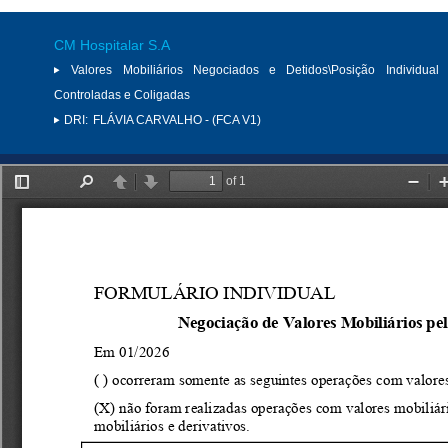
CM Hospitalar S.A
Valores Mobiliários Negociados e Detidos\Posição Individual 
Controladas e Coligadas
DRI:
FLÁVIA CARVALHO - (FCA V1)