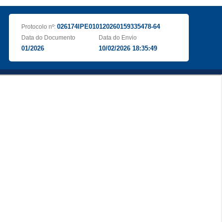
026174IPE010120260159335478-64
Protocolo nº:
Data do Documento
Data do Envio
01/2026
10/02/2026 18:35:49