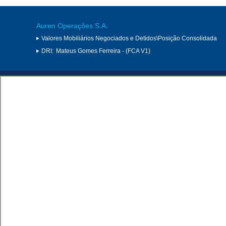
Auren Operações S.A.
Valores Mobiliários Negociados e Detidos\Posição Consolidada
DRI:
Mateus Gomes Ferreira - (FCA V1)