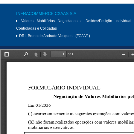
INFRACOMMERCE CXAAS S.A.
Valores Mobiliários Negociados e Detidos\Posição Individual 
Controladas e Coligadas
DRI:
Bruno de Andrade Vasques - (FCA V1)