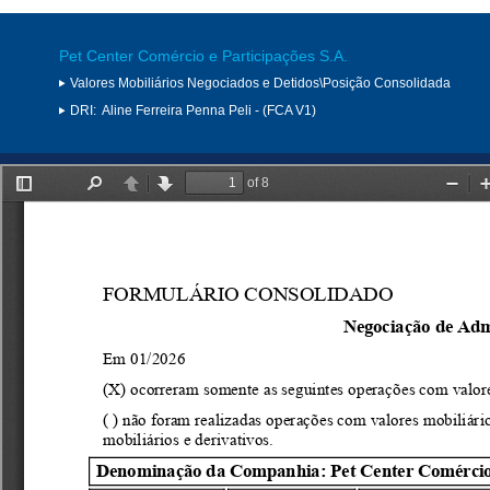
Pet Center Comércio e Participações S.A.
Valores Mobiliários Negociados e Detidos\Posição Consolidada
DRI:
Aline Ferreira Penna Peli - (FCA V1)