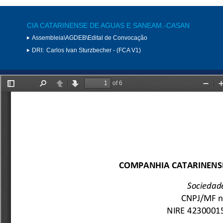
CIA CATARINENSE DE AGUAS E SANEAM.-CASAN
Assembleia\AGDEB\Edital de Convocação
DRI:
Carlos Ivan Sturzbecher - (FCA V1)