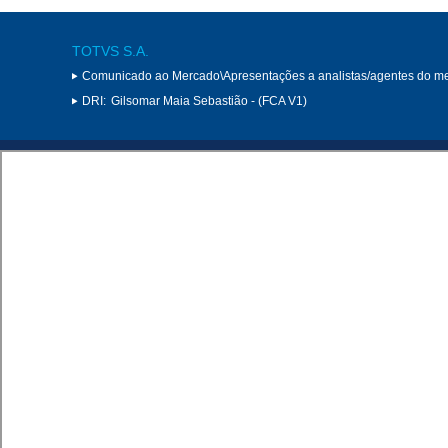
TOTVS S.A.
Comunicado ao Mercado\Apresentações a analistas/agentes do m
DRI:
Gilsomar Maia Sebastião - (FCA V1)