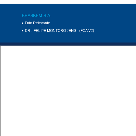
BRASKEM S.A.
Fato Relevante
DRI:
FELIPE MONTORO JENS - (FCA V2)