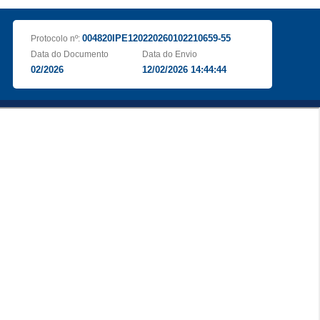
004820IPE120220260102210659-55
Protocolo nº:
Data do Documento
Data do Envio
02/2026
12/02/2026 14:44:44