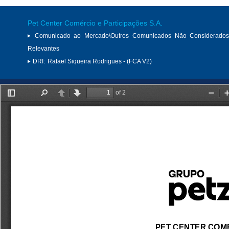
Pet Center Comércio e Participações S.A.
Comunicado ao Mercado\Outros Comunicados Não Considerados
Relevantes
DRI:
Rafael Siqueira Rodrigues - (FCA V2)