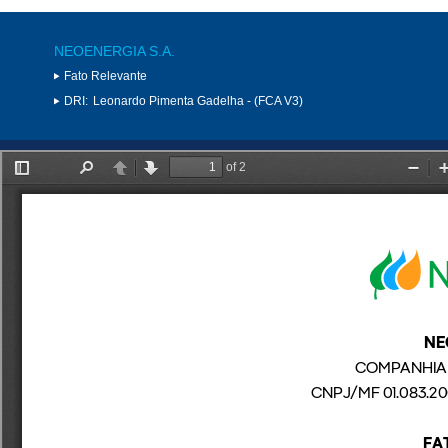
NEOENERGIA S.A.
Fato Relevante
DRI:
Leonardo Pimenta Gadelha - (FCA V3)