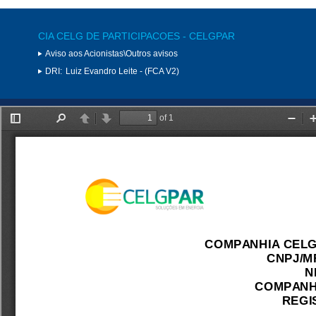
CIA CELG DE PARTICIPACOES - CELGPAR
Aviso aos Acionistas\Outros avisos
DRI:
Luiz Evandro Leite - (FCA V2)