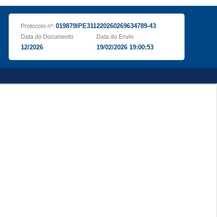
019879IPE311220260269634789-43
Protocolo nº:
Data do Documento
Data do Envio
12/2026
19/02/2026 19:00:53