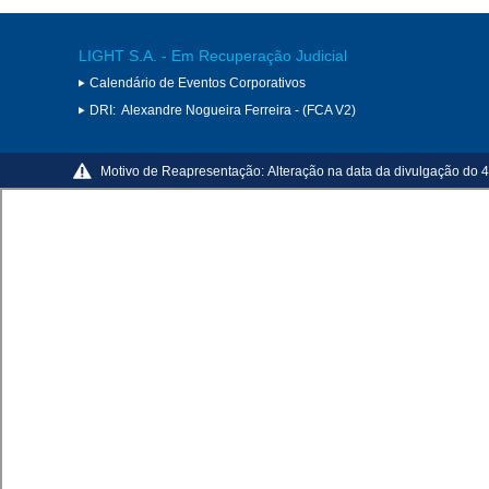
LIGHT S.A. - Em Recuperação Judicial
Calendário de Eventos Corporativos
DRI:
Alexandre Nogueira Ferreira - (FCA V2)
Motivo de Reapresentação:
Alteração na data da divulgação do 