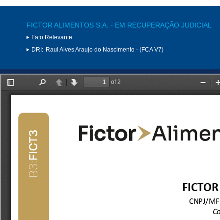
FICTOR ALIMENTOS S.A. - EM RECUPERAÇÃO JUDICIAL
Fato Relevante
DRI:
Raul Alves Araujo do Nascimento - (FCA V7)