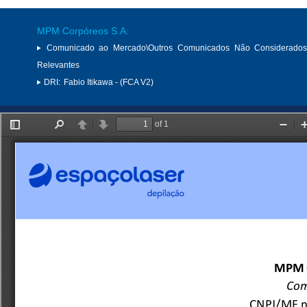
MPM Corpóreos S.A.
Comunicado ao Mercado\Outros Comunicados Não Considerados
Relevantes
DRI:
Fabio Itikawa - (FCA V2)