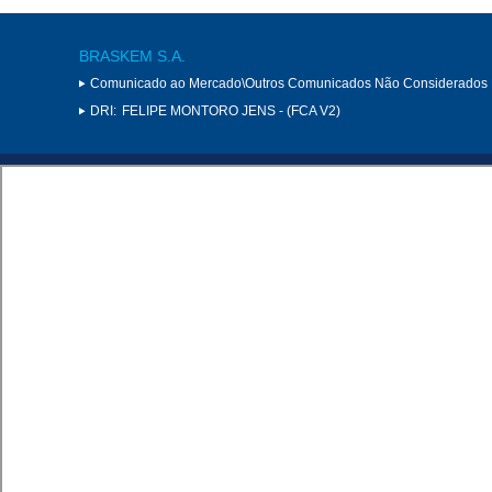
BRASKEM S.A.
Comunicado ao Mercado\Outros Comunicados Não Considerados 
DRI:
FELIPE MONTORO JENS - (FCA V2)