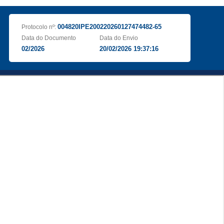
004820IPE200220260127474482-65
Protocolo nº:
Data do Documento
Data do Envio
02/2026
20/02/2026 19:37:16