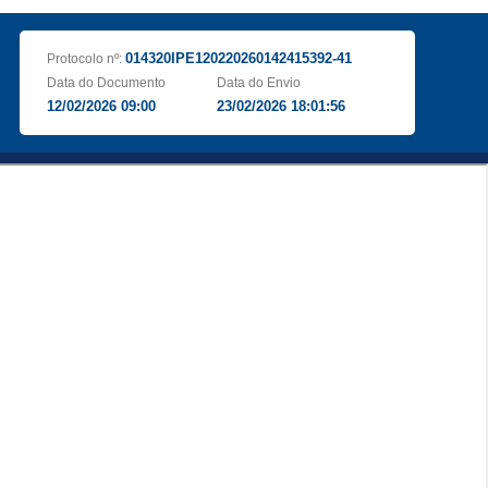
014320IPE120220260142415392-41
Protocolo nº:
Data do Documento
Data do Envio
12/02/2026 09:00
23/02/2026 18:01:56