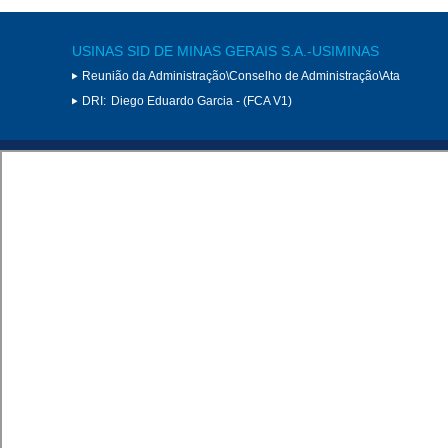
USINAS SID DE MINAS GERAIS S.A.-USIMINAS
Reunião da Administração\Conselho de Administração\Ata
DRI:
Diego Eduardo Garcia - (FCA V1)