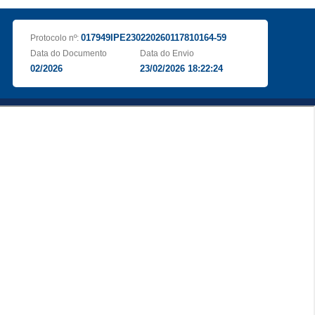
017949IPE230220260117810164-59
Protocolo nº:
Data do Documento
Data do Envio
02/2026
23/02/2026 18:22:24