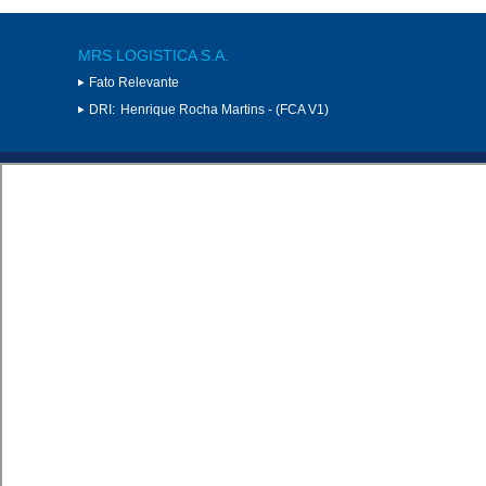
MRS LOGISTICA S.A.
Fato Relevante
DRI:
Henrique Rocha Martins - (FCA V1)