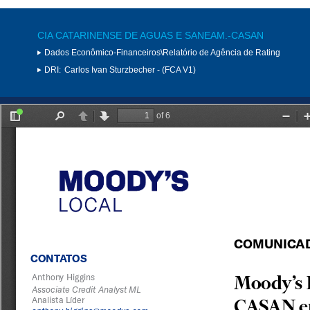
CIA CATARINENSE DE AGUAS E SANEAM.-CASAN
Dados Econômico-Financeiros\Relatório de Agência de Rating
DRI:
Carlos Ivan Sturzbecher - (FCA V1)