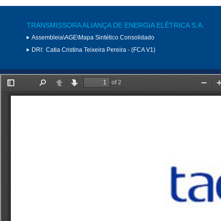
TRANSMISSORA ALIANÇA DE ENERGIA ELÉTRICA S.A.
Assembleia\AGE\Mapa Sintético Consolidado
DRI:
Catia Cristina Teixeira Pereira - (FCA V1)