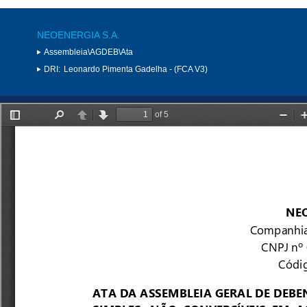
NEOENERGIA S.A.
Assembleia\AGDEB\Ata
DRI:
Leonardo Pimenta Gadelha - (FCA V3)