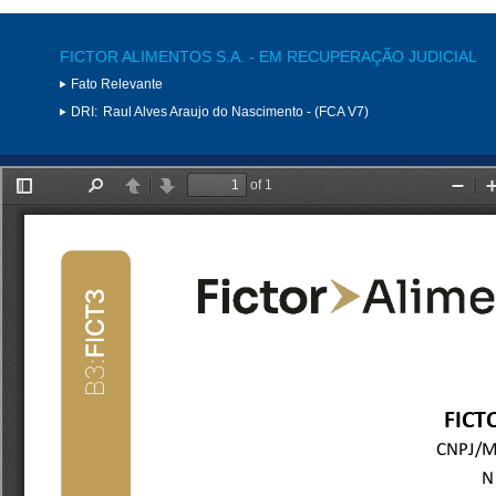
FICTOR ALIMENTOS S.A. - EM RECUPERAÇÃO JUDICIAL
Fato Relevante
DRI:
Raul Alves Araujo do Nascimento - (FCA V7)