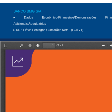
BANCO BMG S/A
Dados Econômico-Financeiros\Demonstrações Finan
Adicionais\Regulatórias
DRI:
Flávio Pentagna Guimarães Neto - (FCA V1)