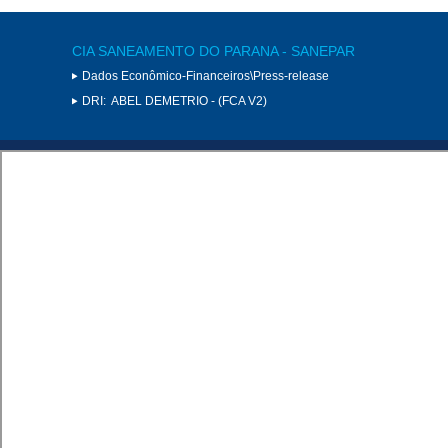
CIA SANEAMENTO DO PARANA - SANEPAR
Dados Econômico-Financeiros\Press-release
DRI:
ABEL DEMETRIO - (FCA V2)