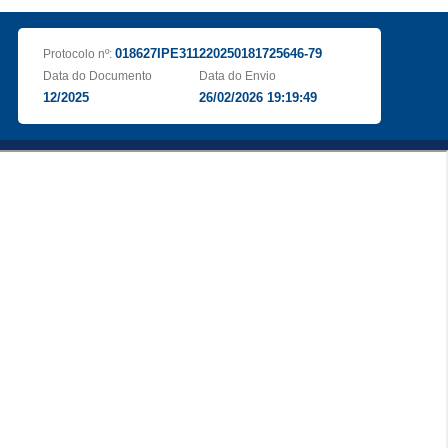
018627IPE311220250181725646-79
Protocolo nº:
Data do Documento
Data do Envio
12/2025
26/02/2026 19:19:49