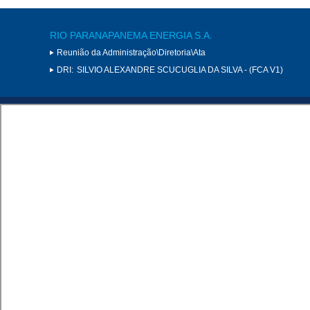
RIO PARANAPANEMA ENERGIA S.A.
Reunião da Administração\Diretoria\Ata
DRI:
SILVIO ALEXANDRE SCUCUGLIA DA SILVA - (FCA V1)