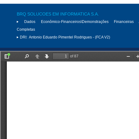
BRQ SOLUCOES EM INFORMATICA S.A.
Dados Econômico-Financeiros\Demonstrações Financeiras 
Completas
DRI:
Antonio Eduardo Pimentel Rodrigues - (FCA V2)