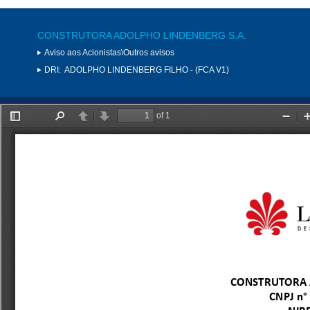
CONSTRUTORA ADOLPHO LINDENBERG S.A.
Aviso aos Acionistas\Outros avisos
DRI:
ADOLPHO LINDENBERG FILHO - (FCA V1)